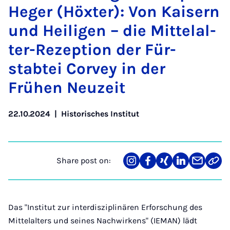
Heger (Höx­ter): Von Kais­ern
und Hei­li­gen – die Mit­telal­
ter-Rezep­tion der Für­
stabtei Cor­vey in der
Frühen Neuzeit
22.10.2024
|
Historisches Institut
Share post on:
Share
Teilen
Teilen
Teilen
Teilen
Link
on
auf
auf
auf
über
kopi
Instagram
Facebook
Xing
LinkedIn
E-
Mail
Das "Institut zur interdisziplinären Erforschung des
Mittelalters und seines Nachwirkens" (IEMAN) lädt