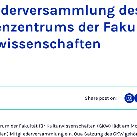
ederver­sammlung des 
­ten­­zen­trums der Fa­­ku
wis­­sen­­schaf­ten
Share post on:
Sha
on
Ins
um der Fakultät für Kulturwissenschaften (GKW) lädt am Monta
italen) Mitgliederversammlung ein. Qua Satzung des GKW gehör