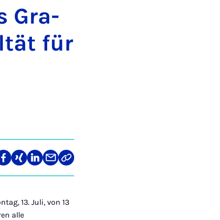
Gra­­­
l­tät für
re
Teilen
Teilen
Teilen
Teilen
Link
auf
auf
auf
über
kopieren
tagram
Facebook
Xing
LinkedIn
E-
Mail
g, 13. Juli, von 13
en alle