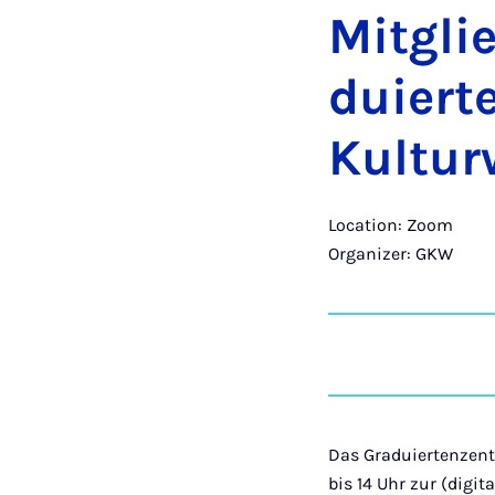
Mit­gli
du­i­er­
Kul­tur­
Location: Zoom
Organizer: GKW
Das Graduiertenzentr
bis 14 Uhr zur (dig