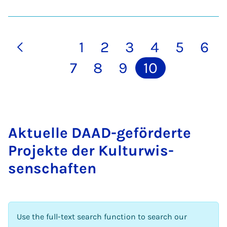
1
2
3
4
5
6
7
8
9
10
Ak­tuelle DAAD-ge­förderte
Pro­jekte der Kul­tur­wis­
senschaften
Use the full-text search function to search our