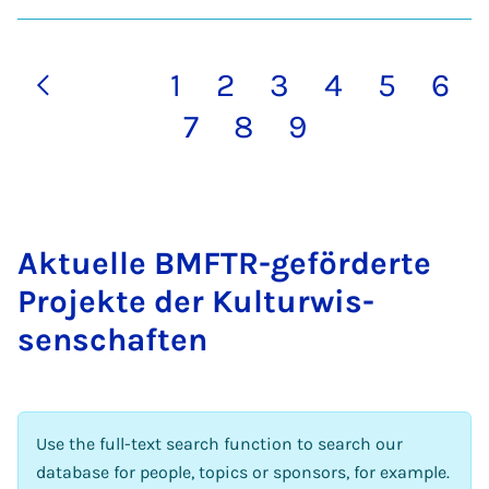
1
2
3
4
5
6
7
8
9
Ak­tuelle BMFTR-ge­förderte
Pro­jekte der Kul­tur­wis­
senschaften
Use the full-text search function to search our
database for people, topics or sponsors, for example.