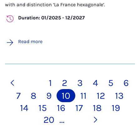
with and distinction ‘La France hexagonale’.
Duration: 01/2025 - 12/2027
Read more
1
2
3
4
5
6
7
8
9
10
11
12
13
14
15
16
17
18
19
20
…