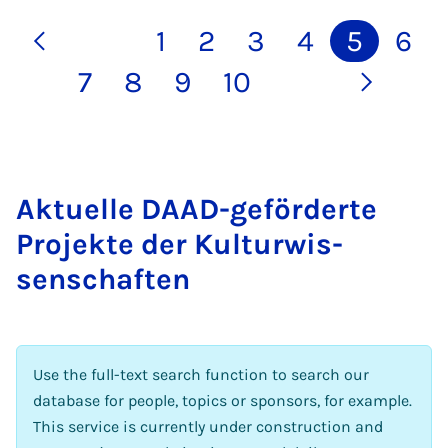
1
2
3
4
5
6
7
8
9
10
Ak­tuelle DAAD-ge­förderte
Pro­jekte der Kul­tur­wis­
senschaften
Use the full-text search function to search our
database for people, topics or sponsors, for example.
This service is currently under construction and