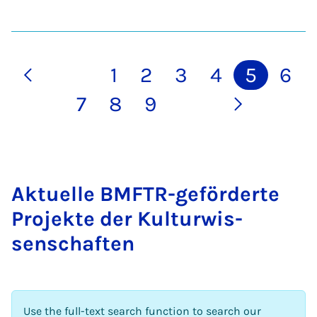
1
2
3
4
5
6
7
8
9
Ak­tuelle BMFTR-ge­förderte
Pro­jekte der Kul­tur­wis­
senschaften
Use the full-text search function to search our