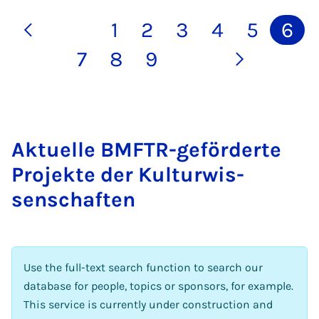
1
2
3
4
5
6
7
8
9
Ak­tuelle BMFTR-ge­förderte
Pro­jekte der Kul­tur­wis­
senschaften
Use the full-text search function to search our
database for people, topics or sponsors, for example.
This service is currently under construction and