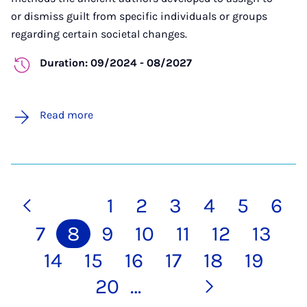
or dismiss guilt from specific individuals or groups
regarding certain societal changes.
Duration: 09/2024 - 08/2027
Read more
1
2
3
4
5
6
7
8
9
10
11
12
13
14
15
16
17
18
19
20
…