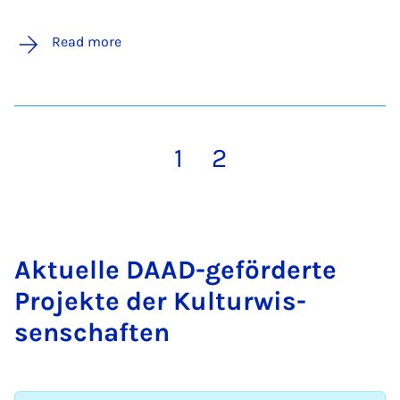
Read more
1
2
Ak­tuelle DAAD-ge­förderte
Pro­jekte der Kul­tur­wis­
senschaften