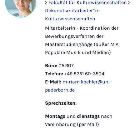
>
Fakultät für Kulturwissenschaften
>
Dekanatsmitarbeiter*in
Kulturwissenschaften
Mitarbeiterin - Koordination der
Bewerbungsverfahren der
Masterstudiengänge (außer M.A.
Populäre Musik und Medien)
Büro:
C5.307
Telefon:
+49 5251 60-3504
E-Mail:
miriam.koehler@uni-
paderborn.de
Sprechzeiten:
Montags
und
dienstags
nach
Vereinbarung (per Mail)