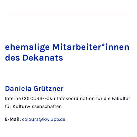
ehe­ma­li­ge Mit­­a­r­­bei­ter*in­­nen
des De­­ka­nats
Daniela Grützner
Interne COLOURS-Fakultätskoordination für die Fakultät
für Kulturwissenschaften
E-Mail:
colours@kw.upb.de