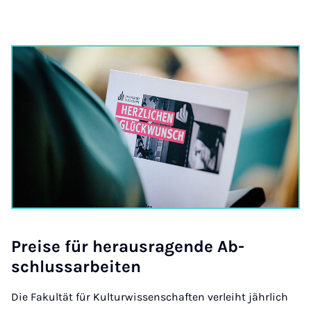
Prei­­­se für her­aus­ra­­­gen­­­de Ab­­­
schluss­a­r­­­bei­ten
Die Fakultät für Kulturwissenschaften verleiht jährlich