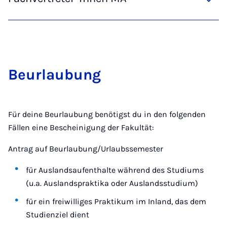
Be­ur­lau­bung
Für deine Beurlaubung benötigst du in den folgenden
Fällen eine Bescheinigung der Fakultät:
An­trag auf Be­ur­lau­bung/Ur­laubs­se­mes­ter
für Aus­lands­auf­ent­hal­te wäh­rend des Stu­di­ums
(u.a. Auslandspraktika oder Auslandsstudium)
für ein freiwilliges Praktikum im Inland, das dem
Studienziel dient