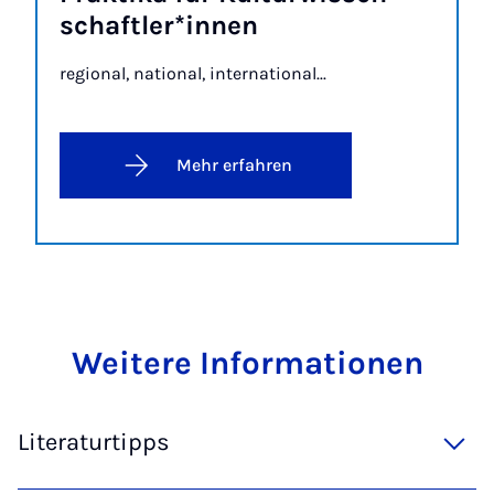
schaft­le­r*in­nen
regional, national, international...
Mehr erfahren
Wei­te­re In­for­ma­ti­o­nen
Literaturtipps