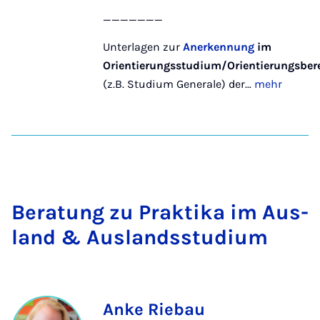
_______
Unterlagen zur
Anerkennung
im
Orientierungsstudium/Orientierungsber
(z.B. Studium Generale) der...
mehr
Be­ra­tung zu Prak­ti­ka im Aus­
land & Aus­lands­s­tu­di­um
Anke Riebau