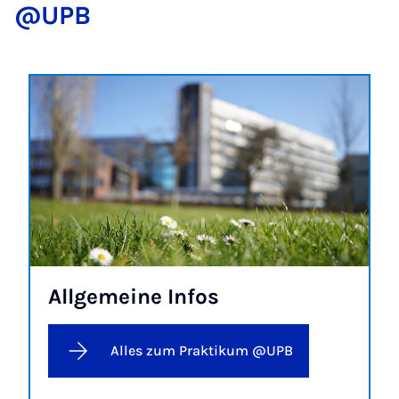
@UPB
All­ge­mei­ne In­fos
Alles zum Praktikum @UPB