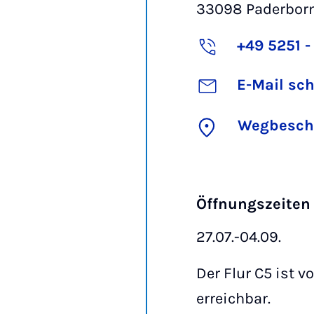
33098
Paderbor
+49 5251 -
E-Mail sc
Wegbesch
Öffnungszeiten
27.07.-04.09.
Der Flur C5 ist v
erreichbar.