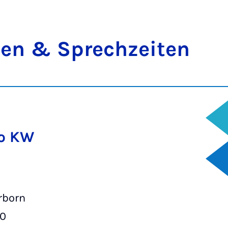
ten & Sprech­zei­ten
o KW
rborn
00