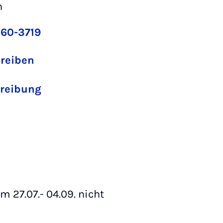
n
 60-3719
hreiben
reibung
om 27.07.- 04.09. nicht