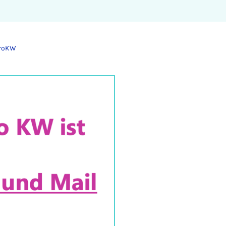
üroKW