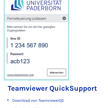
Team­view­er QuickS­up­port
Download von TeamviewerQS