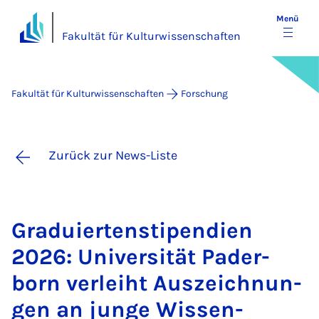
Menü
Fakultät für Kulturwissenschaften
Fakultät für Kulturwissenschaften
Forschung
Zurück zur News-Liste
Gra­du­ier­ten­s­ti­pen­di­en
2026: Uni­ver­si­tät Pa­der­
born ver­leiht Aus­zeich­nun­
gen an jun­ge Wis­sen­