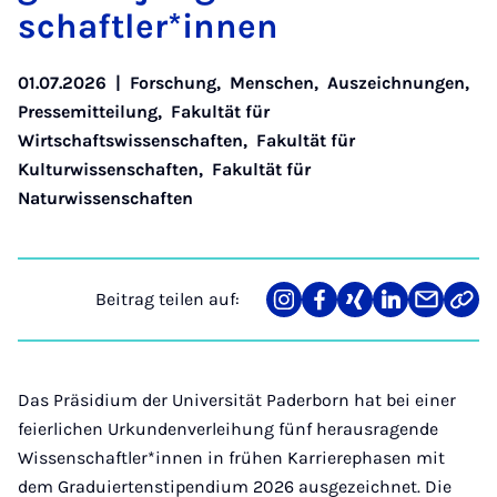
schaft­le­r*in­nen
01.07.2026
|
Forschung
,
Menschen
,
Auszeichnungen
,
Pressemitteilung
,
Fakultät für
Wirtschaftswissenschaften
,
Fakultät für
Kulturwissenschaften
,
Fakultät für
Naturwissenschaften
Beitrag teilen auf:
Teilen
Teilen
Teilen
Teilen
Teilen
Link
auf
auf
auf
auf
über
kopi
Instagram
Facebook
Xing
LinkedIn
E-
Mail
Das Präsidium der Universität Paderborn hat bei einer
feierlichen Urkundenverleihung fünf herausragende
Wissenschaftler*innen in frühen Karrierephasen mit
dem Graduiertenstipendium 2026 ausgezeichnet. Die