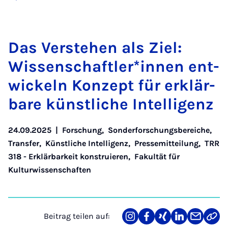
Das Ver­ste­hen als Ziel:
Wis­sen­schaft­le­r*in­nen ent­
wi­ckeln Kon­zept für er­klär­
ba­re künst­li­che In­tel­li­genz
24.09.2025
|
Forschung
,
Sonderforschungsbereiche
,
Transfer
,
Künstliche Intelligenz
,
Pressemitteilung
,
TRR
318 - Erklärbarkeit konstruieren
,
Fakultät für
Kulturwissenschaften
Beitrag teilen auf:
Teilen
Teilen
Teilen
Teilen
Teilen
Link