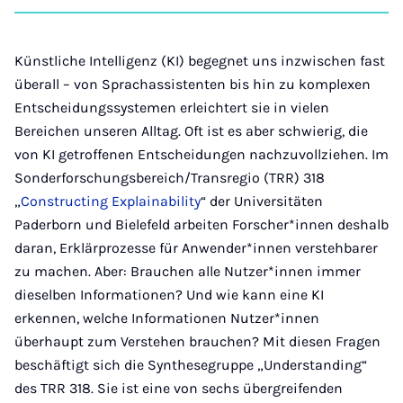
auf
auf
auf
auf
über
kopi
Instagram
Facebook
Xing
LinkedIn
E-
Mail
Künstliche Intelligenz (KI) begegnet uns inzwischen fast
überall – von Sprachassistenten bis hin zu komplexen
Entscheidungssystemen erleichtert sie in vielen
Bereichen unseren Alltag. Oft ist es aber schwierig, die
von KI getroffenen Entscheidungen nachzuvollziehen. Im
Sonderforschungsbereich/Transregio (TRR) 318
„
Constructing Explainability
“ der Universitäten
Paderborn und Bielefeld arbeiten Forscher*innen deshalb
daran, Erklärprozesse für Anwender*innen verstehbarer
zu machen. Aber: Brauchen alle Nutzer*innen immer
dieselben Informationen? Und wie kann eine KI
erkennen, welche Informationen Nutzer*innen
überhaupt zum Verstehen brauchen? Mit diesen Fragen
beschäftigt sich die Synthesegruppe „Understanding“
des TRR 318. Sie ist eine von sechs übergreifenden