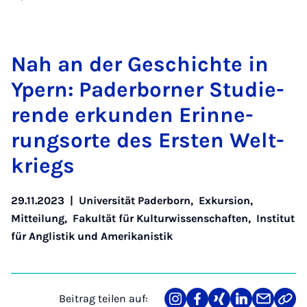
Nah an der Ge­schich­te in
Ypern: Pa­der­bor­ner Stu­die­
ren­de er­kun­den Er­in­ne­
rungs­or­te des Ers­ten Welt­
kriegs
29.11.2023
|
Universität Paderborn
,
Exkursion
,
Mitteilung
,
Fakultät für Kulturwissenschaften
,
Institut
für Anglistik und Amerikanistik
Beitrag teilen auf:
Teilen
Teilen
Teilen
Teilen
Teilen
Link