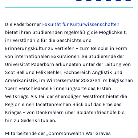
auf
auf
auf
auf
über
kopi
Instagram
Facebook
Xing
LinkedIn
E-
Mail
Die Paderborner
Fakultät für Kulturwissenschaften
bietet ihren Studierenden regelmäßig die Möglichkeit,
ihr Verständnis für die Geschichte und
Erinnerungskultur zu vertiefen – zum Beispiel in Form
von internationalen Exkursionen. 26 Studierende der
Universität Paderborn erkundeten unter der Leitung von
Scot Bell und Felix Behler, Fachbereich Anglistik und
Amerikanistik, im Wintersemster 2023/24 im belgischen
Ypern verschiedene Erinnerungsorte des Ersten
Weltkriegs. Als Teil der ehemaligen Westfront bietet die
Region einen facettenreichen Blick auf das Erbe des
Krieges – von Denkmälern über Soldatenfriedhöfe bis
hin zu Gedenkritualen.
Mitarbeitende der „Commonwealth War Graves