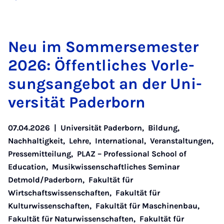
Neu im Som­mer­se­mes­ter
2026: Öf­fent­li­ches Vor­le­
sungs­an­ge­bot an der Uni­
ver­si­tät Pa­der­born
07.04.2026
|
Universität Paderborn
,
Bildung
,
Nachhaltigkeit
,
Lehre
,
International
,
Veranstaltungen
,
Pressemitteilung
,
PLAZ – Professional School of
Education
,
Musikwissenschaftliches Seminar
Detmold/Paderborn
,
Fakultät für
Wirtschaftswissenschaften
,
Fakultät für
Kulturwissenschaften
,
Fakultät für Maschinenbau
,
Fakultät für Naturwissenschaften
,
Fakultät für