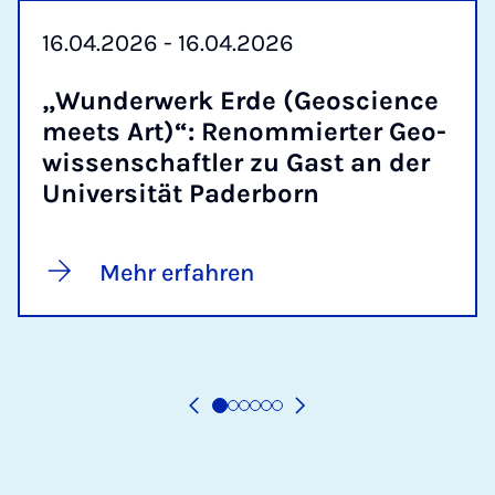
16.04.2026 - 16.04.2026
„Wun­der­werk Er­de (Geos­cience
meets Art)“: Re­nom­mier­ter Geo­
wis­sen­schaft­ler zu Gast an der
Uni­ver­si­tät Pa­der­born
Mehr erfahren