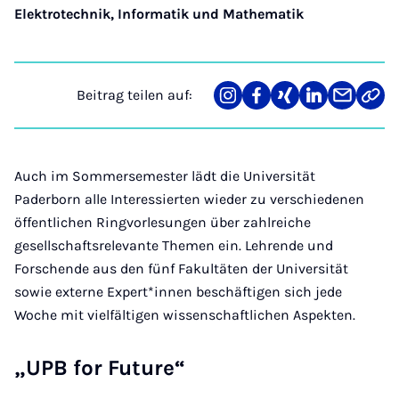
Elektrotechnik, Informatik und Mathematik
Beitrag teilen auf:
Teilen
Teilen
Teilen
Teilen
Teilen
Link
auf
auf
auf
auf
über
kopi
Instagram
Facebook
Xing
LinkedIn
E-
Mail
Auch im Sommersemester lädt die Universität
Paderborn alle Interessierten wieder zu verschiedenen
öffentlichen Ringvorlesungen über zahlreiche
gesellschaftsrelevante Themen ein. Lehrende und
Forschende aus den fünf Fakultäten der Universität
sowie externe Expert*innen beschäftigen sich jede
Woche mit vielfältigen wissenschaftlichen Aspekten.
„UPB for Future“