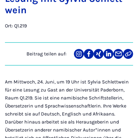
wein
Ort: Q1.219
Beitrag teilen auf:
Teilen
Teilen
Teilen
Teilen
Teilen
Link
auf
auf
auf
auf
über
kopi
Instagram
Facebook
Xing
LinkedIn
E-
Mail
Am Mittwoch, 24. Juni, um 19 Uhr ist Sylvia Schlettwein
für eine Lesung zu Gast an der Universität Paderborn,
Raum Q1.219. Sie ist eine namibische Schriftstellerin,
Übersetzerin und Sprachwissenschaftlerin. Ihre Werke
schreibt sie auf Deutsch, Englisch und Afrikaans.
Darüber hinaus arbeitet sie als Herausgeberin und
Übersetzerin anderer namibischer Autor*innen und
beteiligt sich an öffentlichen Diskussionen über die