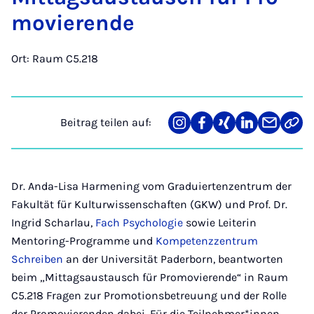
mo­vie­ren­de
Ort: Raum C5.218
Beitrag teilen auf:
Teilen
Teilen
Teilen
Teilen
Teilen
Link
auf
auf
auf
auf
über
kopi
Instagram
Facebook
Xing
LinkedIn
E-
Mail
Dr. Anda-Lisa Harmening vom Graduiertenzentrum der
Fakultät für Kulturwissenschaften (GKW) und Prof. Dr.
Ingrid Scharlau,
Fach Psychologie
sowie Leiterin
Mentoring-Programme und
Kompetenzzentrum
Schreiben
an der Universität Paderborn, beantworten
beim „Mittagsaustausch für Promovierende“ in Raum
C5.218 Fragen zur Promotionsbetreuung und der Rolle
der Promovierenden dabei. Für die Teilnehmer*innen