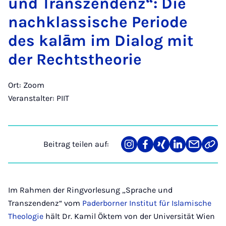
und Tran­szen­denz“: Die
nach­klas­si­sche Pe­ri­o­de
des ka­lām im Di­a­log mit
der Rechts­the­o­rie
Ort: Zoom
Veranstalter: PIIT
Beitrag teilen auf:
Teilen
Teilen
Teilen
Teilen
Teilen
Link
auf
auf
auf
auf
über
kopi
Instagram
Facebook
Xing
LinkedIn
E-
Mail
Im Rahmen der Ringvorlesung „Sprache und
Transzendenz“ vom
Paderborner Institut für Islamische
Theologie
hält Dr. Kamil Öktem von der Universität Wien