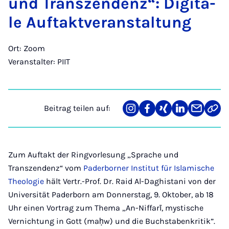
und Tran­szen­denz“: Di­gi­ta­
le Auf­takt­ver­an­stal­tung
Ort: Zoom
Veranstalter: PIIT
Beitrag teilen auf:
Teilen
Teilen
Teilen
Teilen
Teilen
Link
auf
auf
auf
auf
über
kopi
Instagram
Facebook
Xing
LinkedIn
E-
Mail
Zum Auftakt der Ringvorlesung „Sprache und
Transzendenz“ vom
Paderborner Institut für Islamische
Theologie
hält Vertr.-Prof. Dr. Raid Al-Daghistani von der
Universität Paderborn am Donnerstag, 9. Oktober, ab 18
Uhr einen Vortrag zum Thema „An-Niffarī, mystische
Vernichtung in Gott (maḥw) und die Buchstabenkritik”.