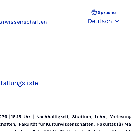
Sprache
Deutsch
turwissenschaften
taltungsliste
026 | 16.15 Uhr |
Nachhaltigkeit
,
Studium
,
Lehre
,
Vorlesun
chaften
,
Fakultät für Kulturwissenschaften
,
Fakultät für M