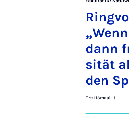
Fakultät für Naturw
Ring­vo
„Wenn 
dann fr
si­tät 
den Spo
Ort: Hörsaal L1