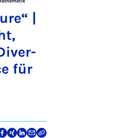
 Mathematik
ure“ |
ht,
Di­ver­
ce für
len
Teilen
Teilen
Teilen
Teilen
Link