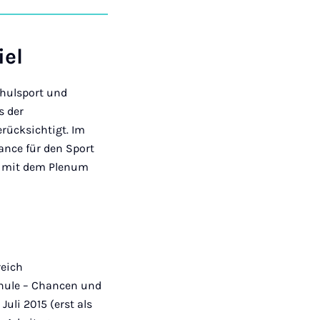
auf
auf
auf
über
kopieren
tagram
Facebook
Xing
LinkedIn
E-
Mail
iel
chulsport und
s der
rücksichtigt. Im
ance für den Sport
m mit dem Plenum
reich
hule – Chancen und
uli 2015 (erst als