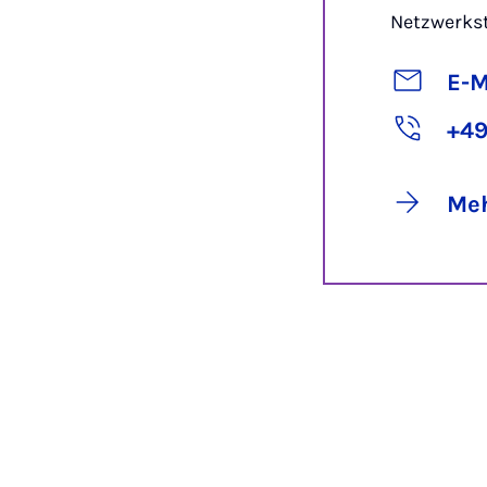
Netzwerkst
E-M
+49
Meh