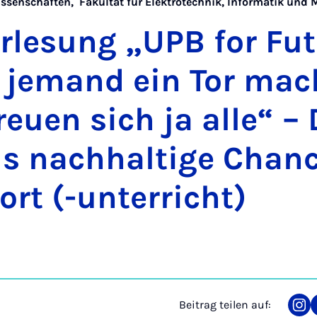
issenschaften
,
Fakultät für Elektrotechnik, Informatik und
r­le­sung „UPB for Fu­t
je­mand ein Tor mac
eu­en sich ja al­le“ – 
als nach­hal­ti­ge Chan­
rt (-un­ter­richt)
Beitrag teilen auf:
Tei