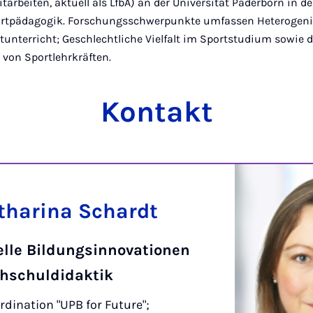
tarbeiten, aktuell als LfbA) an der Universität Paderborn in d
ortpädagogik. Forschungsschwerpunkte umfassen Heterogenit
unterricht; Geschlechtliche Vielfalt im Sportstudium sowie d
 von Sportlehrkräften.
Kontakt
atharina Schardt
elle Bildungsinnovationen
hschuldidaktik
rdination "UPB for Future";