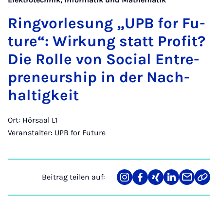
Ring­vor­le­sung „UPB for Fu­
ture“: Wir­kung statt Pro­fit?
Die Rol­le von So­ci­al Entre­
pre­neur­ship in der Nach­
hal­tig­keit
Ort: Hörsaal L1
Veranstalter: UPB for Future
Beitrag teilen auf:
Teilen
Teilen
Teilen
Teilen
Teilen
Link
auf
auf
auf
auf
über
kopi
Instagram
Facebook
Xing
LinkedIn
E-
Mail