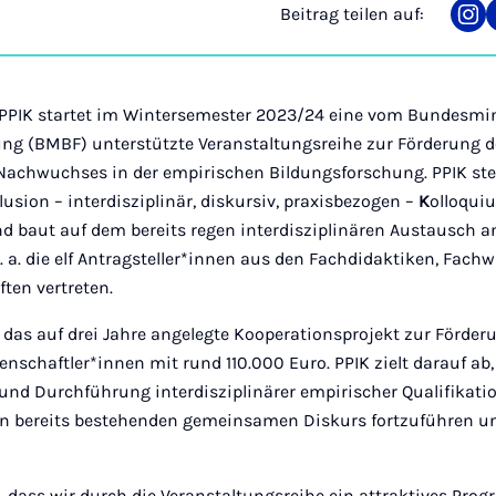
Beitrag teilen auf:
Tei
auf
Ins
PPIK startet im Wintersemester 2023/24 eine vom Bundesmin
ng (BMBF) unterstützte Veranstaltungsreihe zur Förderung d
Nachwuchses in der empirischen Bildungsforschung. PPIK ste
lusion – interdisziplinär, diskursiv, praxisbezogen –
K
olloqui
 baut auf dem bereits regen interdisziplinären Austausch an
. a. die elf Antragsteller*innen aus den Fachdidaktiken, Fac
ten vertreten.
 das auf drei Jahre angelegte Kooperationsprojekt zur Förde
schaftler*innen mit rund 110.000 Euro. PPIK zielt darauf ab
 und Durchführung interdisziplinärer empirischer Qualifikati
n bereits bestehenden gemeinsamen Diskurs fortzuführen un
, dass wir durch die Veranstaltungsreihe ein attraktives Pro