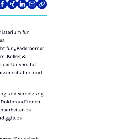
len
Teilen
Teilen
Teilen
Teilen
Link
auf
auf
auf
über
kopieren
tagram
Facebook
Xing
LinkedIn
E-
Mail
isterium für
es
ht für
„P
aderborner
um,
K
olleg &
 der Universität
hwissenschaften und
rung und Vernetzung
, Doktorand*innen
onsarbeiten zu
d ggfs. zu
gramm für und mit