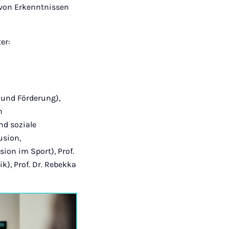
 von Erkenntnissen
er:
k und Förderung),
n
nd soziale
usion,
ion im Sport), Prof.
ik), Prof. Dr. Rebekka