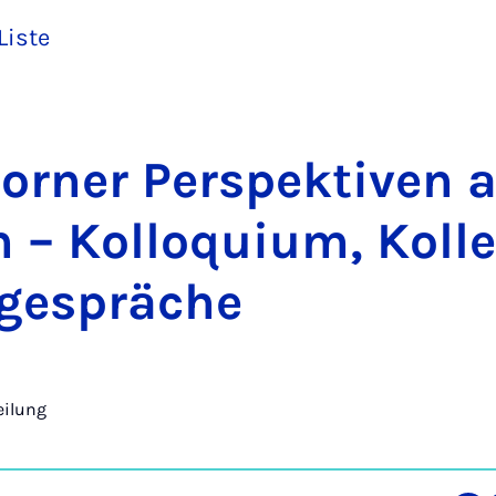
Liste
bor­ner Per­spek­ti­ven 
on – Kol­lo­qui­um, Kol­
ge­sprä­che
eilung