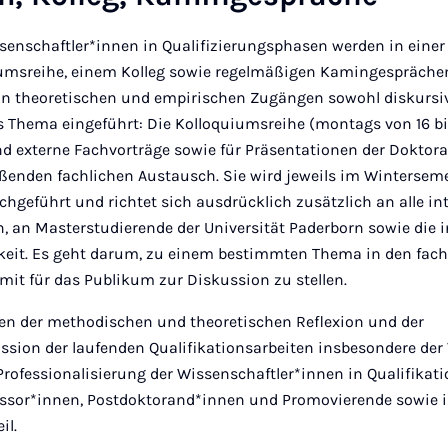
senschaftler*innen in Qualifizierungsphasen werden in einer 
umsreihe, einem Kolleg
sowie regelmäßigen Kamingespräche
in theoretischen und empirischen Zugängen sowohl diskursi
s Thema eingeführt: Die Kolloquiumsreihe (montags von 16 bi
nd externe Fachvorträge sowie für Präsentationen der Dokto
eßenden fachlichen Austausch. Sie wird jeweils im Wintersem
hgeführt und richtet sich ausdrücklich zusätzlich an alle in
n, an Masterstudierende der Universität Paderborn sowie die i
keit. Es geht darum, zu einem bestimmten Thema in den fach
mit für das Publikum zur Diskussion zu stellen.
ben der methodischen und theoretischen Reflexion und der
ion der laufenden Qualifikationsarbeiten insbesondere der
Professionalisierung der Wissenschaftler*innen in Qualifika
ssor*innen, Postdoktorand*innen und Promovierende sowie i
il.