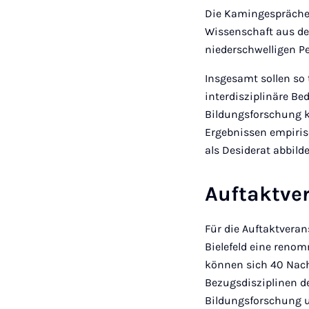
Die Kamingespräch
Wissenschaft aus de
niederschwelligen P
Insgesamt sollen so 
interdisziplinäre B
Bildungsforschung ko
Ergebnissen empirisc
als Desiderat abbilde
Auftaktve
Für die Auftaktveran
Bielefeld eine reno
können sich 40 Nac
Bezugsdisziplinen d
Bildungsforschung un