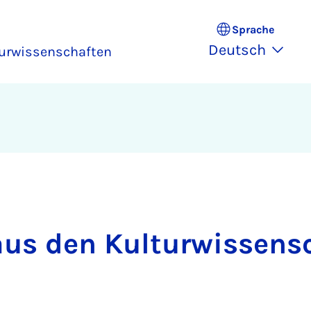
Sprache
Deutsch
turwissenschaften
us den Kul­tur­wis­sen­s