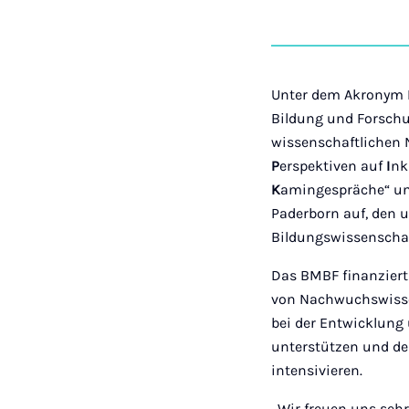
Unter dem Akronym 
Bildung und Forschu
wissenschaftlichen 
P
erspektiven auf
I
nk
K
amingespräche“ und
Paderborn auf, den u
Bildungswissenschaf
Das BMBF finanziert
von Nachwuchswissen
bei der Entwicklung
unterstützen und de
intensivieren.
„Wir freuen uns sehr