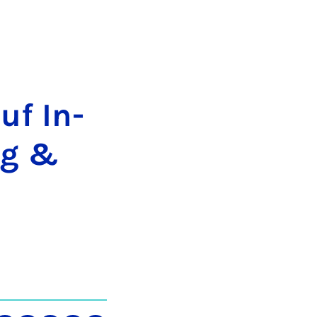
auf In­
leg &