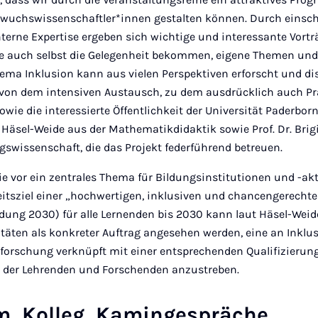
hwuchswissenschaftler*innen gestalten können. Durch einsch
terne Expertise ergeben sich wichtige und interessante Vorträ
e auch selbst die Gelegenheit bekommen, eigene Themen un
ema Inklusion kann aus vielen Perspektiven erforscht und di
n von dem intensiven Austausch, zu dem ausdrücklich auch Pra
wie die interessierte Öffentlichkeit der Universität Paderborn
a Häsel-Weide aus der Mathematikdidaktik sowie Prof. Dr. Br
ngswissenschaft, die das Projekt federführend betreuen.
ie vor ein zentrales Thema für Bildungsinstitutionen und -ak
eitsziel einer „hochwertigen, inklusiven und chancengerecht
ung 2030) für alle Lernenden bis 2030 kann laut Häsel-We
itäten als konkreter Auftrag angesehen werden, eine an Inklu
forschung verknüpft mit einer entsprechenden Qualifizierun
g der Lehrenden und Forschenden anzustreben.
m, Kolleg, Kamingespräche