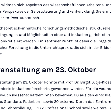
e
widmen sich Aspekten des wissenschaftlichen Arbeitens und
r Perspektive der Selbststeuerung und -entwicklung. Sie erm
eer-to-Peer-Austausch.
theoretisch-inhaltliche, forschungsmethodische, strukturell
edingungen und Möglichkeiten einer auf Inklusion gerichtete
nkretisiert werden. Ein zentraler Punkt ist dabei die Frage d
her Forschung in die Unterrichtspraxis, die sich in der Bild
t.
ranstaltung am 23. Oktober
staltung am 23. Oktober konnte mit Prof. Dr. Birgit Lütje-Klos
mmierte Inklusionsforscherin gewonnen werden. Für die Veran
hwuchswissenschaftler*innen bewerben, 20 aus den einschlä
es Standorts Paderborn sowie 20 externe. Durch das Zentrum
d Lehrerbildung – PLAZ-Professional School sowie weitere Exp