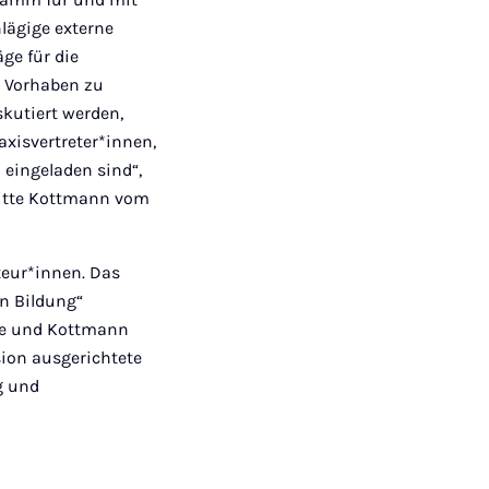
lägige externe
ge für die
d Vorhaben zu
skutiert werden,
xisvertreter*innen,
 eingeladen sind“,
igitte Kottmann vom
teur*innen. Das
en Bildung“
ide und Kottmann
sion ausgerichtete
g und