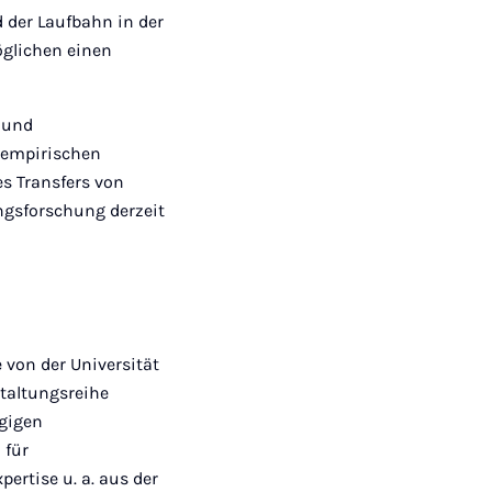
 der Laufbahn in der
öglichen einen
e und
n empirischen
es Transfers von
ungsforschung derzeit
e von der Universität
staltungsreihe
gigen
 für
ertise u. a. aus der