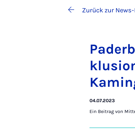
Zurück zur News-
Pa­der­
klu­si­
Ka­min­
04.07.2023
Ein Beitrag von
Mitt