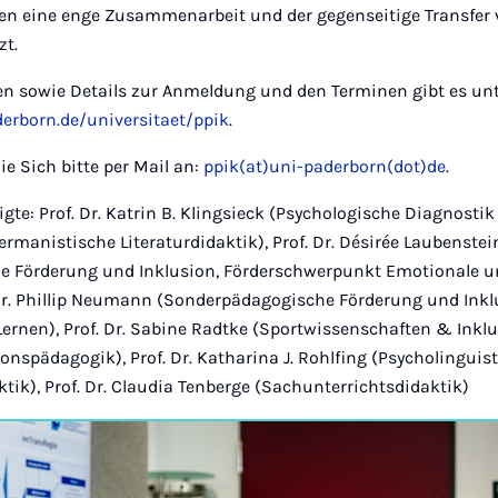
en eine enge Zusammenarbeit und der gegenseitige Transfer
zt.
en sowie Details zur Anmeldung und den Terminen gibt es unt
erborn.de/universitaet/ppik
.
e Sich bitte per Mail an:
ppik(at)uni-paderborn(dot)de
.
igte: Prof. Dr. Katrin B. Klingsieck (Psychologische Diagnosti
(Germanistische Literaturdidaktik), Prof. Dr. Désirée Laubenstei
 Förderung und Inklusion, Förderschwerpunkt Emotionale u
 Dr. Phillip Neumann (Sonderpädagogische Förderung und Inkl
rnen), Prof. Dr. Sabine Radtke (Sportwissenschaften & Inklus
gionspädagogik), Prof. Dr. Katharina J. Rohlfing (Psycholinguist
ik), Prof. Dr. Claudia Tenberge (Sachunterrichtsdidaktik)