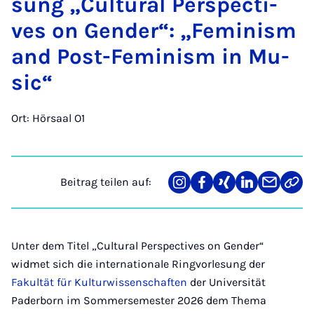
sung „Cul­tu­ral Per­spec­ti­
ves on Gen­der“: „Fe­mi­nism
and Post-Fe­mi­nism in Mu­
sic“
Ort: Hörsaal O1
Beitrag teilen auf:
Teilen
Teilen
Teilen
Teilen
Teilen
Link
auf
auf
auf
auf
über
kopi
Instagram
Facebook
Xing
LinkedIn
E-
Mail
Unter dem Titel „Cultural Perspectives on Gender“
widmet sich die internationale Ringvorlesung der
Fakultät für Kulturwissenschaften
der Universität
Paderborn im Sommersemester 2026 dem Thema