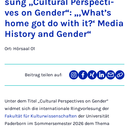
sung „Cul­tu­ral Per­spec­ti­
ves on Gen­der“: „‚What’s
home got do with it?‘ Me­dia
His­to­ry and Gen­der“
Ort: Hörsaal O1
Beitrag teilen auf:
Teilen
Teilen
Teilen
Teilen
Teilen
Link
auf
auf
auf
auf
über
kopi
Instagram
Facebook
Xing
LinkedIn
E-
Mail
Unter dem Titel „Cultural Perspectives on Gender“
widmet sich die internationale Ringvorlesung der
Fakultät für Kulturwissenschaften
der Universität
Paderborn im Sommersemester 2026 dem Thema