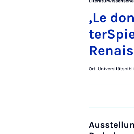
Literaturwissenscha
,Le don­
ter­Spi
Re­nais
Ort: Universitätsbibl
Ausstellun