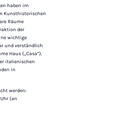
ngen haben im
m Kunsthistorischen
bbare Räume
raktion der
ine wichtige
ar und verständlich
ume Haus („Casa“),
er italienischen
nden in
ucht werden:
 Uhr (an