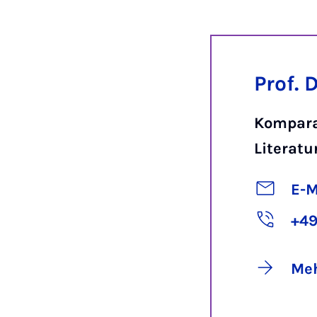
Prof. 
Kompara
Literatu
E-M
+49
Meh