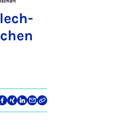
nschaft
hlech­
­schen
len
Teilen
Teilen
Teilen
Teilen
Link
auf
auf
auf
über
kopieren
tagram
Facebook
Xing
LinkedIn
E-
Mail