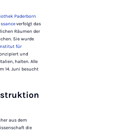
liothek Paderborn
issance
verfolgt das
uslichen Räumen der
achen. Sie wurde
Institut für
onzipiert und
alien, halten. Alle
um 14. Juni besucht
nstruktion
scher aus dem
issenschaft die