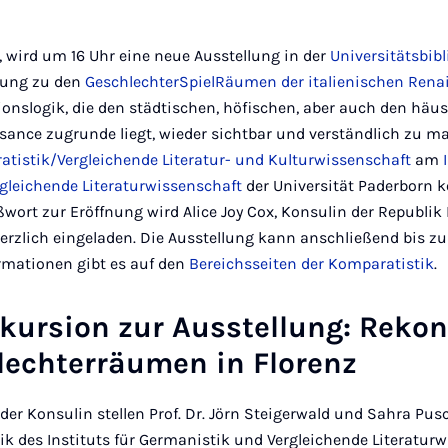
n
, wird um 16 Uhr eine neue Ausstellung in der
Universitätsbib
llung zu den
GeschlechterSpielRäumen der italienischen Rena
tionslogik, die den städtischen, höfischen, aber auch den hä
ssance zugrunde liegt, wieder sichtbar und verständlich zu m
tistik/Vergleichende Literatur- und Kulturwissenschaft
am
gleichende Literaturwissenschaft
der Universität Paderborn k
wort zur Eröffnung wird Alice Joy Cox, Konsulin der Republik It
herzlich eingeladen. Die Ausstellung kann anschließend bis z
ormationen gibt es auf den
Bereichsseiten der Komparatistik
.
kursion zur Ausstellung: Reko
lechterräumen in Florenz
er Konsulin stellen Prof. Dr. Jörn Steigerwald und Sahra Pu
k des Instituts für Germanistik und Vergleichende Literaturw