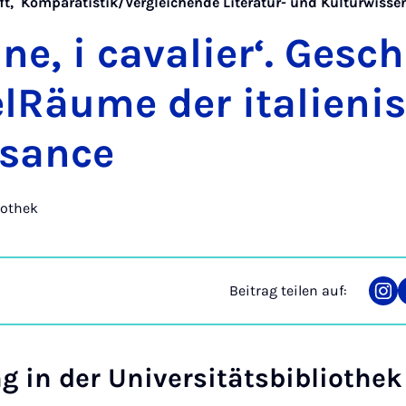
ft
,
Komparatistik/Vergleichende Literatur- und Kulturwisse
ne, i ca­va­lier‘. Ge­sc
el­Räu­me der ita­lie­ni
­sance
iothek
Beitrag teilen auf:
Tei
auf
Ins
g in der Universitätsbibliothek