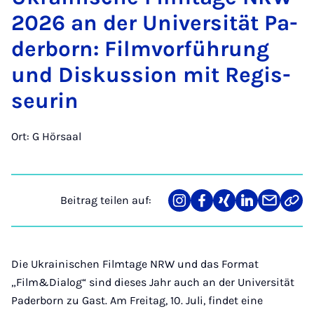
2026 an der Uni­ver­si­tät Pa­
der­born: Film­vor­füh­rung
und Dis­kus­si­on mit Re­gis­
seu­rin
Ort: G Hörsaal
Beitrag teilen auf:
Teilen
Teilen
Teilen
Teilen
Teilen
Link
auf
auf
auf
auf
über
kopi
Instagram
Facebook
Xing
LinkedIn
E-
Mail
Die Ukrainischen Filmtage NRW und das Format
„Film&Dialog“ sind dieses Jahr auch an der Universität
Paderborn zu Gast. Am Freitag, 10. Juli, findet eine