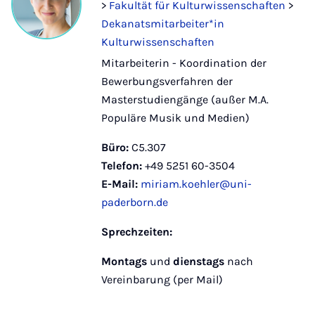
>
Fakultät für Kulturwissenschaften
>
Dekanatsmitarbeiter*in
Kulturwissenschaften
Mitarbeiterin - Koordination der
Bewerbungsverfahren der
Masterstudiengänge (außer M.A.
Populäre Musik und Medien)
Büro:
C5.307
Telefon:
+49 5251 60-3504
E-Mail:
miriam.koehler@uni-
paderborn.de
Sprechzeiten:
Montags
und
dienstags
nach
Vereinbarung (per Mail)