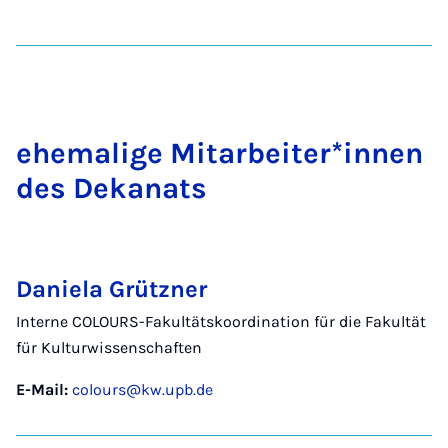
ehe­ma­li­ge Mit­­a­r­­bei­ter*in­­nen
des De­­ka­nats
Daniela Grützner
Interne COLOURS-Fakultätskoordination für die Fakultät
für Kulturwissenschaften
E-Mail:
colours@kw.upb.de